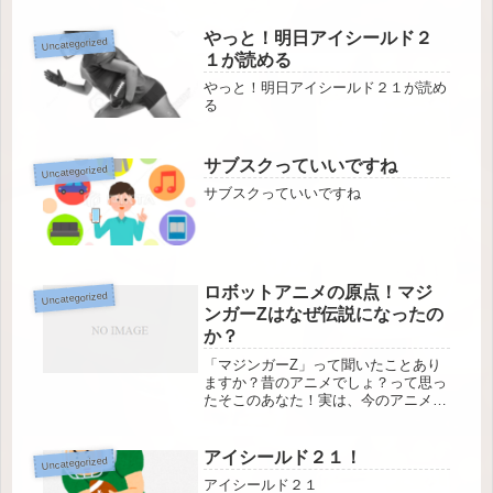
やっと！明日アイシールド２
Uncategorized
１が読める
やっと！明日アイシールド２１が読め
る
サブスクっていいですね
Uncategorized
サブスクっていいですね
ロボットアニメの原点！マジ
Uncategorized
ンガーZはなぜ伝説になったの
か？
「マジンガーZ」って聞いたことあり
ますか？昔のアニメでしょ？って思っ
たそこのあなた！実は、今のアニメに
だって大きな影響を与えている、ロボ
ットアニメの元祖！なんです。今回
は、そんなマジンガーZの魅力を、若
アイシールド２１！
Uncategorized
い世代にも分かりやすく解説していき
アイシールド２１
たい...