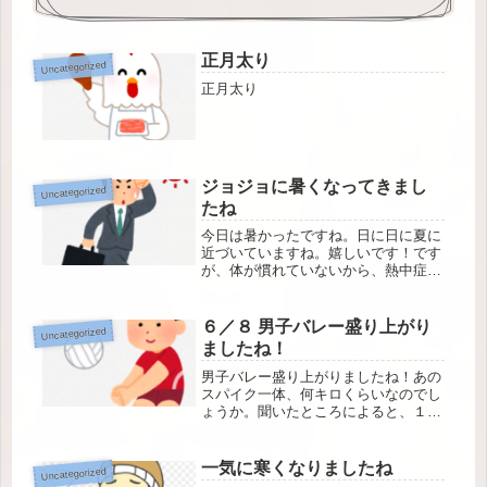
正月太り
Uncategorized
正月太り
ジョジョに暑くなってきまし
Uncategorized
たね
今日は暑かったですね。日に日に夏に
近づいていますね。嬉しいです！です
が、体が慣れていないから、熱中症
や、お弁当などの食中毒など気を付け
ないといけませんね。
６／８ 男子バレー盛り上がり
Uncategorized
ましたね！
男子バレー盛り上がりましたね！あの
スパイク一体、何キロくらいなのでし
ょうか。聞いたところによると、１０
０キロくらいあるらしいですね。点数
も取っては取られで、ハラハラしてま
した。楽しかったです。勝ってよかっ
一気に寒くなりましたね
Uncategorized
たです！