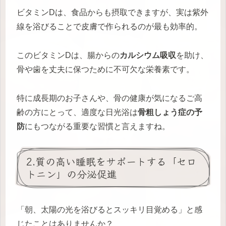
ビタミンDは、食品からも摂取できますが、実は紫外
線を浴びることで皮膚で作られるのが最も効率的。
このビタミンDは、腸からの
カルシウム吸収
を助け、
骨や歯を丈夫に保つために不可欠な栄養素です。
特に成長期のお子さんや、骨の健康が気になるご高
齢の方にとって、適度な日光浴は
骨粗しょう症の予
防
にもつながる重要な習慣と言えますね。
2.質の高い睡眠をサポートする「セロ
トニン」の分泌促進
「朝、太陽の光を浴びるとスッキリ目覚める」と感
じたことはありませんか？