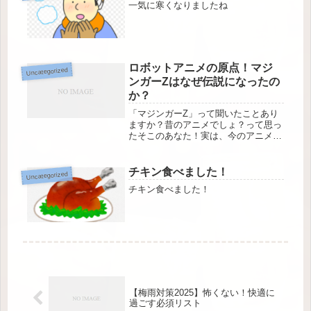
一気に寒くなりましたね
ロボットアニメの原点！マジ
Uncategorized
ンガーZはなぜ伝説になったの
か？
「マジンガーZ」って聞いたことあり
ますか？昔のアニメでしょ？って思っ
たそこのあなた！実は、今のアニメに
だって大きな影響を与えている、ロボ
ットアニメの元祖！なんです。今回
は、そんなマジンガーZの魅力を、若
チキン食べました！
Uncategorized
い世代にも分かりやすく解説していき
チキン食べました！
たい...
【梅雨対策2025】怖くない！快適に
過ごす必須リスト